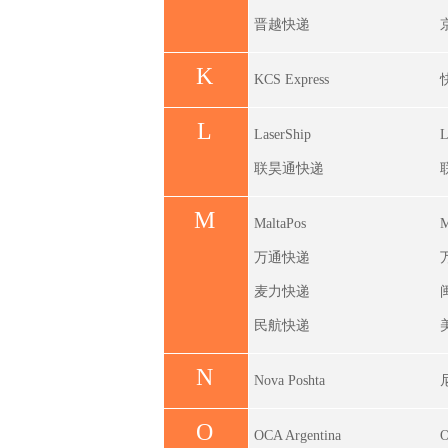
晋越快递
K
KCS Express
L
LaserShip
L
联昊通快递
M
MaltaPos
M
万通快递
麦力快递
民航快递
N
Nova Poshta
O
OCA Argentina