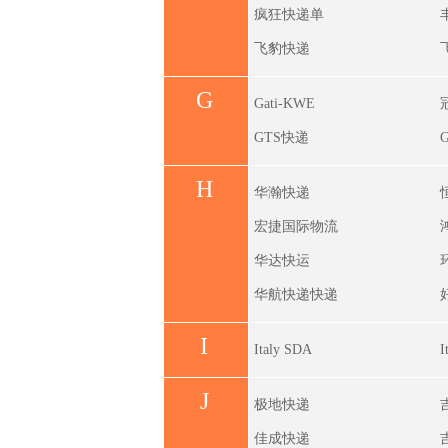
疯狂快递单
飞豹快递
G
Gati-KWE
GTS快递
H
华瀚快递
宏捷国际物流
华达快运
华航快递快递
I
Italy SDA
I
J
极地快递
佳成快递