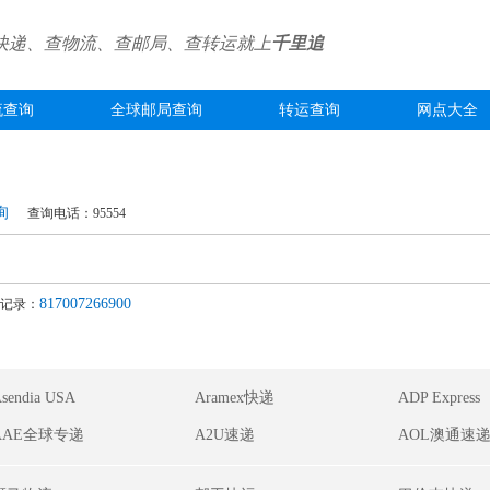
快递、查物流、查邮局、查转运就上
千里追
流查询
全球邮局查询
转运查询
网点大全
询
查询电话：95554
817007266900
记录：
sendia USA
Aramex快递
ADP Express
AAE全球专递
A2U速递
AOL澳通速