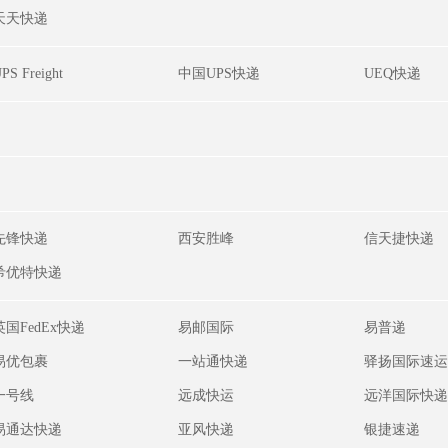
天天快递
PS Freight
中国UPS快递
UEQ快递
先锋快递
西安胜峰
信天捷快递
希优特快递
英国FedEx快递
易邮国际
易普递
易优包裹
一站通快递
驿扬国际速运
一号线
远成快运
远洋国际快递
易通达快递
亚风快递
银捷速递