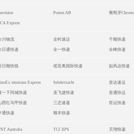
urolator
Posten AB
葡萄牙Chrono
CA Express
全川物流
全时速运
千顺快递
全日通快递
全一快递
全峰快递
日日顺快线
偌亚奥国际快递
如风达快递
inoEx sinotrans Express
Selektvracht
首达速运
嗖一下同城快递
圣飞捷快递
首通快运
山西红马甲快递
三态速递
世运快递
申通快递
顺丰快递
NT Australia
TCI XPS
天翔快递