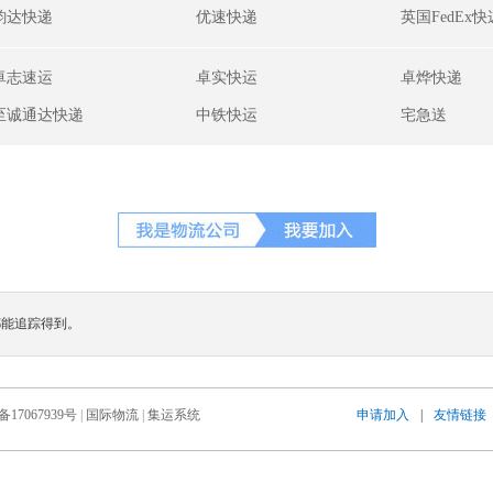
韵达快递
优速快递
英国FedEx快
卓志速运
卓实快运
卓烨快递
至诚通达快递
中铁快运
宅急送
都能追踪得到。
备17067939号
|
国际物流
|
集运系统
申请加入
|
友情链接