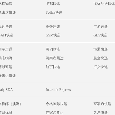
丰程物流
飞邦快递
飞远配送快递
飞康达快递
FedEx快递
冠达快递
高铁速递
广通速递
GATI快递
GSM快递
GLS快递
恒宇运通
黑狗物流
恒通快递
鸿讯物流
河南次晨达
航空快递
环球速运
航宇快递
汇文快递
好来运快递
taly SDA
Interlink Express
吉祥邮（澳洲）
今枫国际快运
家家通快递
吉日优派
佳家通货运
久易快递