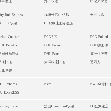
斑马物流
邦工快运
巴伦支快递
ity-link Express
沈阳佳惠尔 快递
仓鼠快递
城市100快递
CE易欧通国际速递
eltec Courierk
DPD UK
DPD Poland
HL Benelux
DHL Poland
DHL德国件
德国雄鹰速递
DHL Paket
德坤供应链
店通快递
大洋物流快递
递四方
DHL快递
C-Firstclass
Estes
EWE全球快
EU-EXPRESS
astway Ireland
法国Chronopost快递
FQ狂派速递