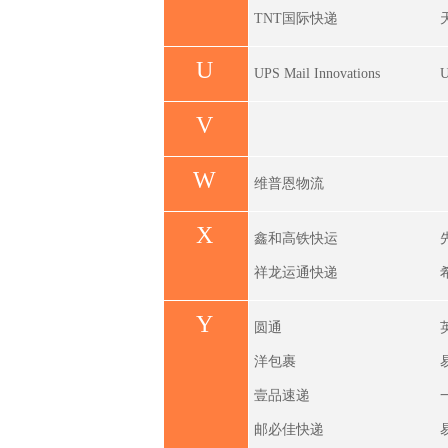
TNT国际快递
U
UPS Mail Innovations
U
V
W
维普恩物流
X
鑫和高铁快运
祥龙运通快递
Y
圆通
洋包裹
壹品速递
邮必佳快递