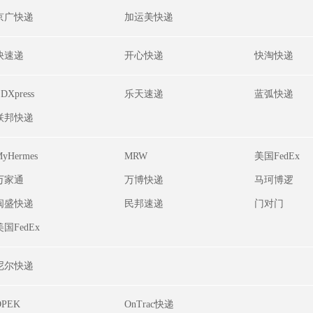
京广快递
加运美快递
快速递
开心快递
快淘快递
DXpress
乐天速递
蓝弧快递
联邦快递
yHermes
MRW
美国FedEx
万家通
万博快递
马珂博逻
闽盛快递
民邦速递
门对门
美国FedEx
尼尔快递
OPEK
OnTrac快递