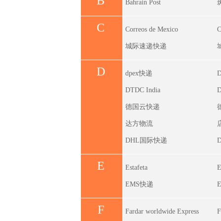
B
Bahrain Post
C
Correos de Mexico
C
城际速递快递
D
dpex快递
D
DTDC India
D
德国云快递
达方物流
DHL国际快递
E
Estafeta
E
EMS快递
F
Fardar worldwide Express
F